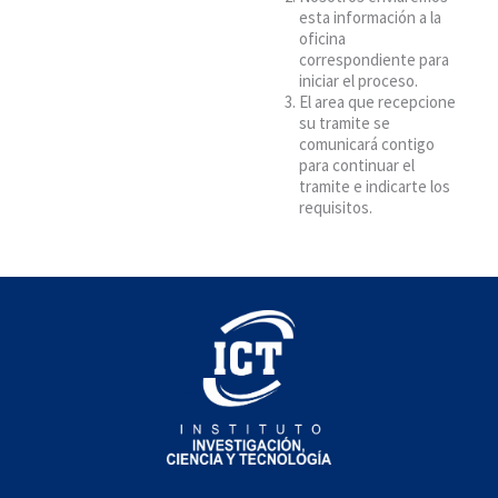
esta información a la
oficina
correspondiente para
iniciar el proceso.
El area que recepcione
su tramite se
comunicará contigo
para continuar el
tramite e indicarte los
requisitos.