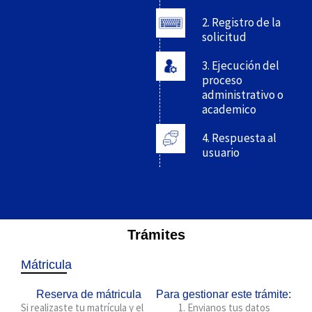
2. Registro de la
solicitud
3. Ejecución del
proceso
administrativo o
academico
4. Respuesta al
usuario
Trámites
Mátricula
Reserva de mátricula
Para gestionar este trámite:
Si realizaste tu matrícula y el
Envianos tus datos