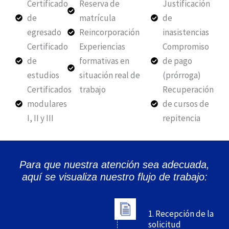
Certificado
Reserva de
Justificación
de
matrícula
de
egresado
Reincorporación
inasistencias
Certificado
Experiencias
Compromiso
de
formativas en
de pago
estudios
situación real de
(prórroga)
Certificados
trabajo
Recuperación
modulares
de cursos de
I, II y III
repitencia
Para que nuestra atención sea adecuada,
aquí se visualiza nuestro flujo de trabajo:
1. Recepción de la
solicitud